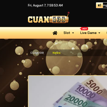
Fri, August 7, 7:59:54 AM
Slot
Live Game
CUAN138
News